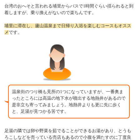
台湾のおへそと言われる埔里からバスで1時間ぐらい揺られると到
着しますが、乗り換えがないので楽ちんです。
埔里に滞在し、廬山温泉まで日帰り入浴を楽しむコースもオスス
メ
です。
温泉街のつり橋も見所の1つになっていますが、一番奥ま
ったところには高温の地下水が噴出する地熱井があるので
是非立ち寄ってみましょう。地熱井よりも更に先に歩く
と、足湯が見つかる筈です。
足湯の隣では卵や野菜を茹でることができるお湯があり、とうも
ろこしなどを売っている売店もあるので小腹を満たすのに丁度良