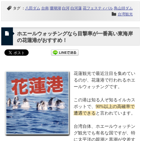
タグ ：
八田ダム
台南
珊瑚湖
白河
白河蓮
花フェスティバル
鳥山頭ダム
台湾観光
ホエールウォッチングなら目撃率が一番高い東海岸
の花蓮港がおすすめ！
花蓮観光で最近注目を集めてい
るのが、花蓮港で行われるホエ
ールウォッチングです。
この港は知る人ぞ知るイルカス
ポットで、
90%以上の高確率で
遭遇できる
と言われています。
台湾自体、ホエールウォッチン
グ観光でも有名な国ですが、特
に太平洋の親潮と黒潮が交差す