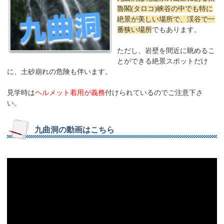
魯閣(タロコ)峡谷の中でも特に
絶景が美しい場所で、渓谷で一
番狭い場所
でもあります。
ただし、岩壁を間近に眺めるこ
とができる絶景スポットだけ
に、土砂崩れの危険も伴います。
見学時は
ヘルメット着用が義務
付けられているのでご注意下さ
い。
九曲洞の動画はこちら