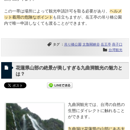
この一帯は場所によって観光申請許可を取る必要があり、
ヘルメ
ット着用の危険なポイント
も目立ちますが、岳王亭の吊り橋公園
内で唯一申請しなくても渡ることができます。
タグ ：
吊り橋公園
太魯閣峡谷
岳王亭
燕子口
台湾観光
花蓮県山部の絶景が美しすぎる九曲洞観光の魅力と
は？
九曲洞観光では、台湾の自然の
生態にダイレクトに触れること
ができます。
九曲洞は花蓮県の山部にある太