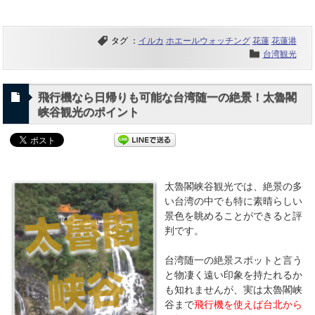
タグ ：
イルカ
ホエールウォッチング
花蓮
花蓮港
台湾観光
飛行機なら日帰りも可能な台湾随一の絶景！太魯閣
峡谷観光のポイント
太魯閣峡谷観光では、絶景の多
い台湾の中でも特に素晴らしい
景色を眺めることができると評
判です。
台湾随一の絶景スポットと言う
と物凄く遠い印象を持たれるか
も知れませんが、実は太魯閣峡
谷まで
飛行機を使えば台北から