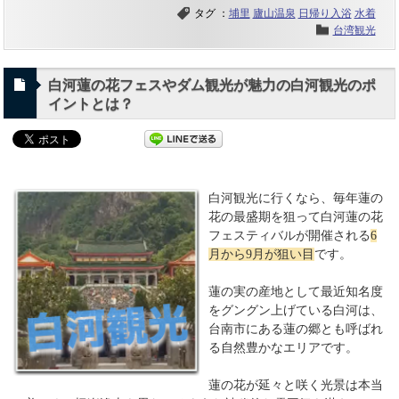
タグ ：
埔里
廬山温泉
日帰り入浴
水着
台湾観光
白河蓮の花フェスやダム観光が魅力の白河観光のポ
イントとは？
白河観光に行くなら、毎年蓮の
花の最盛期を狙って白河蓮の花
フェスティバルが開催される
6
月から9月が狙い目
です。
蓮の実の産地として最近知名度
をグングン上げている白河は、
台南市にある蓮の郷とも呼ばれ
る自然豊かなエリアです。
蓮の花が延々と咲く光景は本当