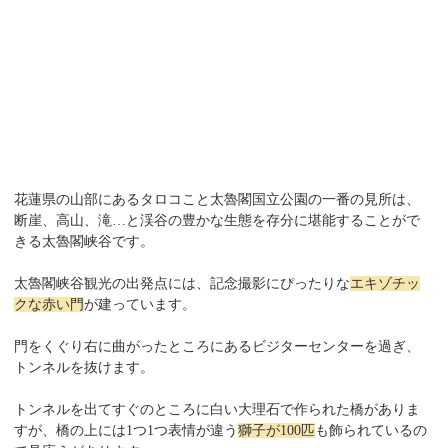
花蓮県の山部にあるタロコこと太魯閣国立公園の一番の見所は、
断崖、高山、滝…と渓谷の豊かな生態を存分に堪能することがで
きる太魯閣峡谷です。
太魯閣峡谷観光の出発点には、記念撮影にぴったりな
エキゾチッ
クな赤い門
が建っています。
門をくぐり右に曲がったところにあるビジターセンターを過ぎ、
トンネルを抜けます。
トンネルを出てすぐのところに白い大理石で作られた橋がありま
すが、橋の上には1つ1つ表情が違う
獅子が100匹
も飾られているの