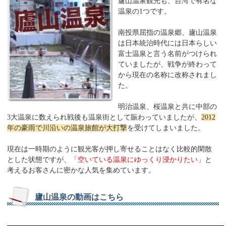
廬山温泉観光も、台湾で有名な
温泉の1つです。
南投県屈指の温泉郷、廬山温泉
は日本統治時代には日本らしい
富士温泉と言う名前がつけられ
ていましたが、戦争が終わって
から現在の名称に改称されまし
た。
明治温泉、桜温泉と共に中部の
3大温泉に数えられ戦後も温泉街として賑わっていましたが、
2012
年の豪雨で川沿いの温泉旅館が大打撃
を受けてしまいました。
現在は一時期のように観光客が押し寄せることはなく比較的閑散
とした状態ですが、
「空いている温泉にゆっくり浸かりたい」
と
考えるお客さんに密かな人気を集めています。
廬山温泉の動画はこちら