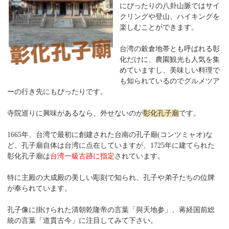
にぴったりの八卦山脈ではサイ
クリングや登山、ハイキングを
楽しむことができます。
台湾の穀倉地帯とも呼ばれる彰
化だけに、農園観光も人気を集
めていますし、美味しい料理で
も知られているのでグルメツア
ーの行き先にもぴったりです。
寺院巡りに興味があるなら、外せないのが
彰化孔子廟
です。
1665年、台湾で最初に創建された台南の孔子廟(コンツミャオ)な
ど、孔子廟自体は台湾に点在していますが、1725年に建てられた
彰化孔子廟は
台湾一級古跡に指定
されています。
特に主殿の大成殿の美しい彫刻で知られ、孔子や弟子たちの位牌
が奉られています。
孔子像に掛けられた清朝乾隆帝の言葉「與天地参」、蒋経国前総
統の言葉「道貫古今」に注目してみて下さい。