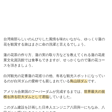
台湾南部らしいのんびりした風情を味わいながら、ゆっくり蓮の
花を観賞する旅はまさに命の洗濯と言えるでしょう。
蓮の花茶の作り方、蓮の実の取り方などを教えてくれる蓮の花産
業文化資訊館では食事もできますが、せっかくなので蓮の花コー
スを頂きましょう。
白河観光の定番蓮の花巡りの他、有名な観光スポットになってい
るのが白河ダムの愛称でも親しまれている
鳥山頭ダム
です。
アメリカ合衆国のフーバーダムが完成するまでは、
世界最大の規
模を誇る巨大ダムとして君臨
していました。
このダム建設を計画した日本人エンジニア八田與一にちなみ、八