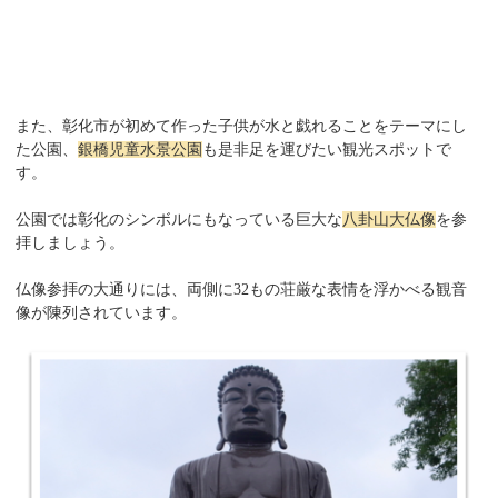
また、彰化市が初めて作った子供が水と戯れることをテーマにし
た公園、
銀橋児童水景公園
も是非足を運びたい観光スポットで
す。
公園では彰化のシンボルにもなっている巨大な
八卦山大仏像
を参
拝しましょう。
仏像参拝の大通りには、両側に32もの荘厳な表情を浮かべる観音
像が陳列されています。