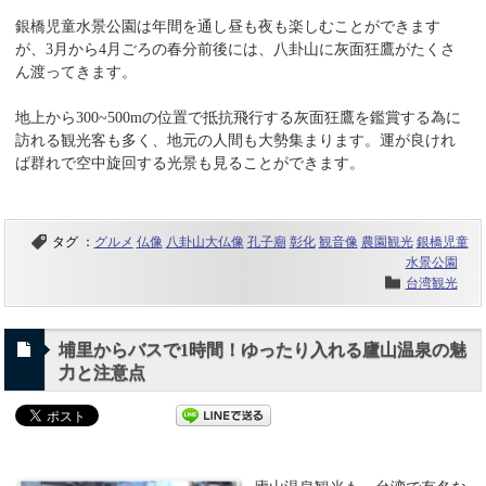
銀橋児童水景公園は年間を通し昼も夜も楽しむことができます
が、3月から4月ごろの春分前後には、八卦山に灰面狂鷹がたくさ
ん渡ってきます。
地上から300~500mの位置で抵抗飛行する灰面狂鷹を鑑賞する為に
訪れる観光客も多く、地元の人間も大勢集まります。運が良けれ
ば群れで空中旋回する光景も見ることができます。
タグ ：
グルメ
仏像
八卦山大仏像
孔子廟
彰化
観音像
農園観光
銀橋児童
水景公園
台湾観光
埔里からバスで1時間！ゆったり入れる廬山温泉の魅
力と注意点