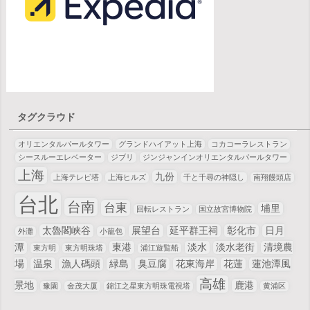
タグクラウド
オリエンタルパールタワー
グランドハイアット上海
コカコーラレストラン
シースルーエレベーター
ジブリ
ジンジャンインオリエンタルパールタワー
上海
九份
上海テレビ塔
上海ヒルズ
千と千尋の神隠し
南翔饅頭店
台北
台南
台東
埔里
回転レストラン
国立故宮博物院
太魯閣峡谷
展望台
延平群王祠
彰化市
日月
外灘
小籠包
潭
東港
淡水
淡水老街
清境農
東方明
東方明珠塔
浦江遊覧船
場
温泉
漁人碼頭
緑島
臭豆腐
花東海岸
花蓮
蓮池潭風
高雄
景地
鹿港
豫園
金茂大厦
錦江之星東方明珠電視塔
黄浦区