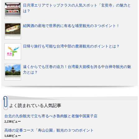
日月潭エリアでトップクラスの人気スポット「玄奘寺」の魅力と
は？
紹興酒の産地で世界的に有名な埔里観光の３つポイント！
日帰り旅行も可能な台湾中部の鹿港観光のポイントとは？
遠くからでも圧巻の迫力！台湾最大規模を誇る中台禅寺観光の魅
力とは？
よく読まれている人気記事
台北の九份観光で立ち寄るべき魯肉飯と老舗中国菓子店
2,238ビュー
高雄の定番コース「寿山公園」観光の３つのポイント
1,640ビュー