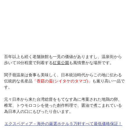
百年以上も続く老舗旅館も一見の価値がありますし、温泉街から
歩いて10分程度で到着する
紅葉公園
も風情豊かな場所です。
関子嶺温泉は食事も美味しく、日本統治時代からこの地に伝わる
伝統的な名産品
「香菇の蛋(シイタケのタマゴ)」
も薫り高い一品で
す。
元々日本から来た台湾総督をもてなす為に考案された地鶏の卵、
椎茸、トウモロコシを使った創作料理で、醤油で煮こまれている
為日本人の口にもぴったり合います。
エクスペディア－海外の厳選ホテル５万軒すべて最低価格保証！