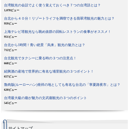
台湾観光の会話でよく使う覚えておくべき７つの台湾語とは？
1,078ビュー
台北から４０分！リゾートライフを満喫できる翡翠湾観光の魅力とは？
959ビュー
上海テレビ塔観光なら眺め抜群の回転レストランの食事がオススメ！
951ビュー
台北から1時間！青い絶景「烏来」観光の魅力とは？
712ビュー
台北観光でタクシーに乗る時の３つの注意点！
668ビュー
紹興酒の産地で世界的に有名な埔里観光の３つポイント！
657ビュー
魯肉版(ルーローハン)発祥の地としても有名な台北の「寧夏路夜市」とは？
620ビュー
台湾最大級の廟が魅力の文武廟観光の３つのポイント
545ビュー
サイトマップ