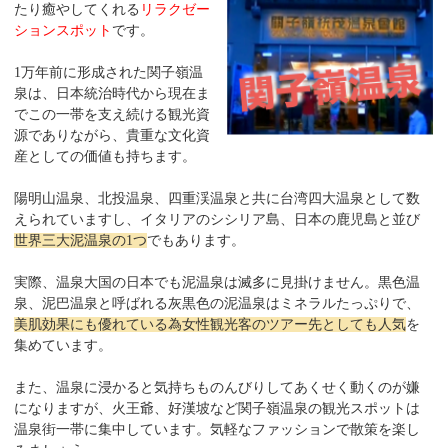
たり癒やしてくれる
リラクゼー
ションスポット
です。
1万年前に形成された関子嶺温
泉は、日本統治時代から現在ま
でこの一帯を支え続ける観光資
源でありながら、貴重な文化資
産としての価値も持ちます。
陽明山温泉、北投温泉、四重渓温泉と共に台湾四大温泉として数
えられていますし、イタリアのシシリア島、日本の鹿児島と並び
世界三大泥温泉の1つ
でもあります。
実際、温泉大国の日本でも泥温泉は滅多に見掛けません。黒色温
泉、泥巴温泉と呼ばれる灰黒色の泥温泉はミネラルたっぷりで、
美肌効果にも優れている為女性観光客のツアー先としても人気
を
集めています。
また、温泉に浸かると気持ちものんびりしてあくせく動くのが嫌
になりますが、火王爺、好漢坡など関子嶺温泉の観光スポットは
温泉街一帯に集中しています。気軽なファッションで散策を楽し