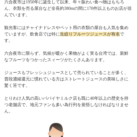
六合夜市は1950年に誕生して以来、年々賑わい食べ物はもちろ
ん、衣類を売る屋台など全長約380mの間に170件以上ものお店が並
んでいます。
観光客にはチャイナドレスやペット用の衣類の屋台も人気を集め
ていますが、飲食店では特に
生絞りフルーツジュースが有名
で
す。
六合夜市に限らず、気候が暖かく果物がよく実る台湾では、新鮮
なフルーツをつかったスィーツがたくさんあります。
ジュースもフレッシュジュースとして売られていることが多く、
普段濃縮還元に慣れている方はストレートジュースの美味しさに
驚く筈です。
とりわけ人気の高いパパイヤミルク店も既に40年以上の歴史を持
つ老舗店で、地元ファンも多い為行列を覚悟しなければなりませ
ん。