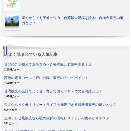
遠くからでも圧巻の迫力！台湾最大規模を誇る中台禅寺観光の魅
力とは？
よく読まれている人気記事
台北の九份観光で立ち寄るべき魯肉飯と老舗中国菓子店
2,239ビュー
高雄の定番コース「寿山公園」観光の３つのポイント
1,640ビュー
台湾観光の会話でよく使う覚えておくべき７つの台湾語とは？
1,078ビュー
台北から４０分！リゾートライフを満喫できる翡翠湾観光の魅力とは？
959ビュー
上海テレビ塔観光なら眺め抜群の回転レストランの食事がオススメ！
951ビュー