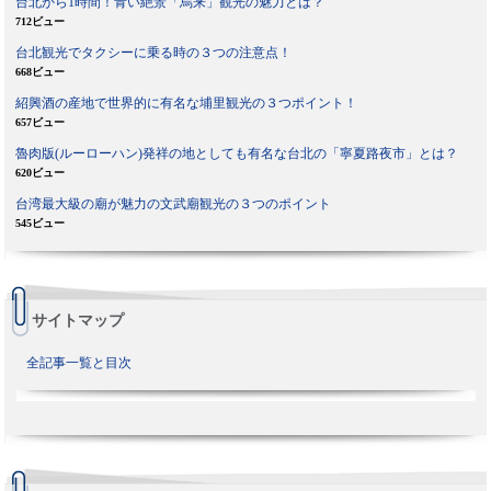
台北から1時間！青い絶景「烏来」観光の魅力とは？
712ビュー
台北観光でタクシーに乗る時の３つの注意点！
668ビュー
紹興酒の産地で世界的に有名な埔里観光の３つポイント！
657ビュー
魯肉版(ルーローハン)発祥の地としても有名な台北の「寧夏路夜市」とは？
620ビュー
台湾最大級の廟が魅力の文武廟観光の３つのポイント
545ビュー
サイトマップ
全記事一覧と目次